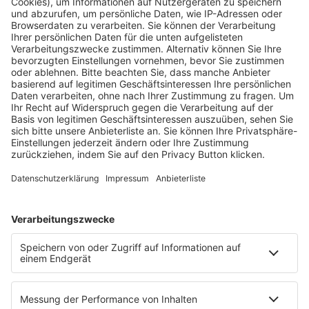
Fachmedien Recht und Wirtschaft
Ein Fachbereich der
dfv Mediengruppe
Mainzer Landstr. 251
60326 Frankfurt am Main
E-Mail:
info@ruw.de
Web:
https://www.ruw.de
AGB
Impressum
Datenschutzerklärung
Genderhinweis
Cookie-Einstellungen