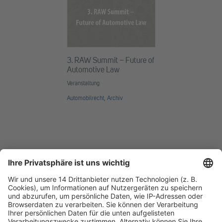
3. RAW Summit – Future of
Automotive Law
Veranstaltung
Automobilrecht
,
Archiv