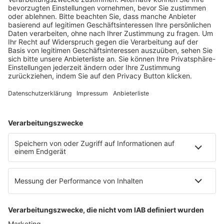
Fachmedien Recht und Wirtschaft
Ein Fachbereich der
dfv Mediengruppe
Mainzer Landstr. 251
60326 Frankfurt am Main
E-Mail:
info@ruw.de
Web:
https://www.ruw.de
AGB
Impressum
Datenschutzerklärung
Genderhinweis
Cookie-Einstellungen