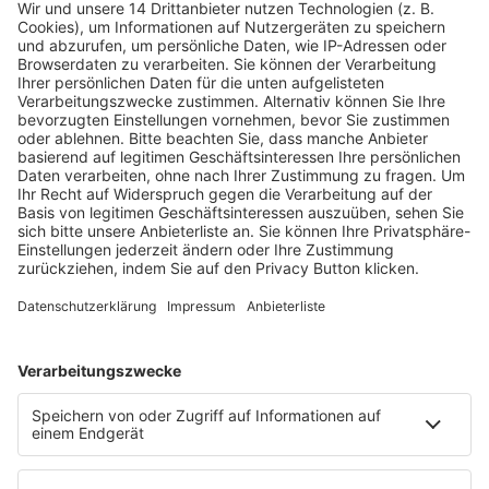
Fachmedien Recht und Wirtschaft
Ein Fachbereich der
dfv Mediengruppe
Mainzer Landstr. 251
60326 Frankfurt am Main
E-Mail:
info@ruw.de
Web:
https://www.ruw.de
AGB
Impressum
Datenschutzerklärung
Genderhinweis
Cookie-Einstellungen