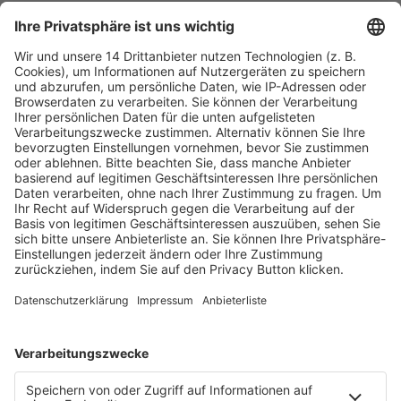
Fachmedien Recht und Wirtschaft
Ein Fachbereich der
dfv Mediengruppe
Mainzer Landstr. 251
60326 Frankfurt am Main
E-Mail:
info@ruw.de
Web:
https://www.ruw.de
AGB
Impressum
Datenschutzerklärung