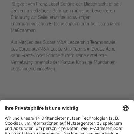
Tätigkeit von Franz-Josef Schöne dar. Diesen steht er seit
Jahren in vielfältigen Belangen mit seiner besonderen
Erfahrung zur Seite, etwa bei schwierigen
unternehmerischen Entscheidungen oder bei Compliance-
Maßnahmen.
Als Mitglied des Global M&A Leadership Teams sowie
des Corporate/M&A Leadership Teams in Deutschland
kann Franz-Josef Schöne zudem seine exzellente
Vernetzung innerhalb der Kanzlei für seine Mandanten
nutzbringend einsetzen.