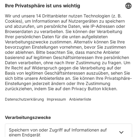
Fachmedien Recht und Wirtschaft
Ein Fachbereich der
dfv Mediengruppe
Mainzer Landstr. 251
60326 Frankfurt am Main
E-Mail:
info@ruw.de
Web:
https://www.ruw.de
AGB
Impressum
Datenschutzerklärung
Genderhinweis