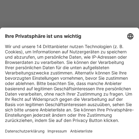
Fachmedien Recht und Wirtschaft
Ein Fachbereich der
dfv Mediengruppe
Mainzer Landstr. 251
60326 Frankfurt am Main
E-Mail:
info@ruw.de
Web:
https://www.ruw.de