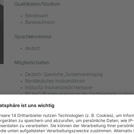
Qualifikation/Studium
Betriebswirt
Bankkaufmann
Sprachkenntnisse
deutsch
Mitgliedschaften
Deutsch- Spanische Juristenvereinigung
Norddeutsches Insolvenzforum
Institut für Insolvenzrecht Hannover
BS InsO (Bundesvereinigung der Sachbearbeiter in Inso