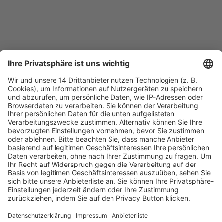
Fachmedien Recht und Wirtschaft
Ein Fachbereich der
dfv Mediengruppe
Mainzer Landstr. 251
60326 Frankfurt am Main
E-Mail:
info@ruw.de
Web:
https://www.ruw.de