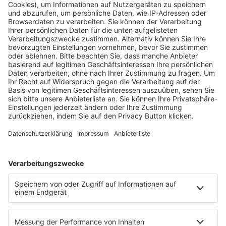
Fachmedien Recht und Wirtschaft
Ein Fachbereich der
dfv Mediengruppe
Mainzer Landstr. 251
60326 Frankfurt am Main
E-Mail:
info@ruw.de
Web:
https://www.ruw.de
AGB
Impressum
Datenschutzerklärung
Genderhinweis
Cookie-Einstellungen