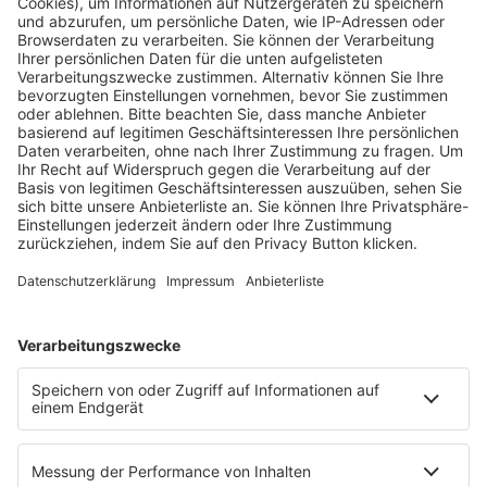
Fachmedien Recht und Wirtschaft
Ein Fachbereich der
dfv Mediengruppe
Mainzer Landstr. 251
60326 Frankfurt am Main
E-Mail:
info@ruw.de
Web:
https://www.ruw.de
AGB
Impressum
Datenschutzerklärung
Genderhinweis
Cookie-Einstellungen