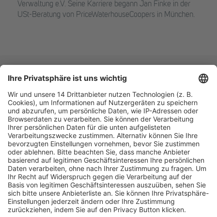
Verwaltung e.V. Seine Karriere begann Jan Finke in der
USt-Beratung von PriceWaterhouseCoopers in München.
Fachmedien Recht und Wirtschaft
Ein Fachbereich der
dfv Mediengruppe
Mainzer Landstr. 251
60326 Frankfurt am Main
E-Mail:
info@ruw.de