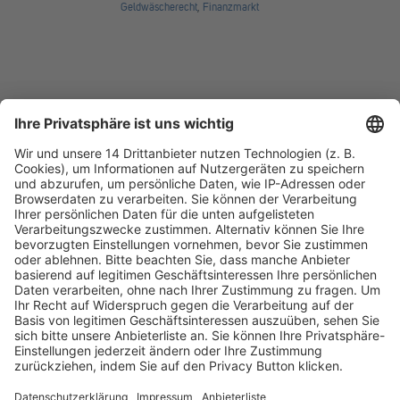
Geldwäscherecht
,
Finanzmarkt
Fachmedien Recht und Wirtschaft
Ein Fachbereich der
dfv Mediengruppe
Mainzer Landstr. 251
60326 Frankfurt am Main
E-Mail:
info@ruw.de
Web:
https://www.ruw.de