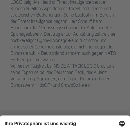
LOGIC tätig. Als Head of Threat Intelligence berät er
Kunden zu allen Aspekten der Threat Intelligence und
strategischen Bedrohungen. Seine Laufbahn im Bereich
der Threat Intelligence begann Herr Schauff beim
Bundesamt für Verfassungsschutz in der Abteilung 4 –
Spionageabwehr. Dort trug er zur Aufklärung zahlreicher
hochkarätiger Cyber-Spionage-Fälle russischer und
chinesischer Geheimdienste bei, die nicht nur gegen die
Bundesrepublik Deutschland sondern auch gegen NATO-
Partner gerichtet waren.
Vor seiner Tätigkeit bei NSIDE ATTACK LOGIC brachte er
seine Expertise bei der Deutschen Bank, der Allianz
Versicherung, Symantec, dem Cyber Kommando der
Bundeswehr (KdoCIR) und CrowdStrike ein.