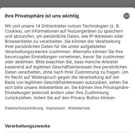
Fachmedien Recht und Wirtschaft
Ein Fachbereich der
dfv Mediengruppe
Mainzer Landstr. 251
60326 Frankfurt am Main
E-Mail:
info@ruw.de
Web:
https://www.ruw.de
AGB
Impressum