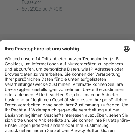
Düsseldorf
Seit 2025 bei ARQIS
Fachmedien Recht und Wirtschaft
Ein Fachbereich der
dfv Mediengruppe
Mainzer Landstr. 251
60326 Frankfurt am Main
E-Mail:
info@ruw.de