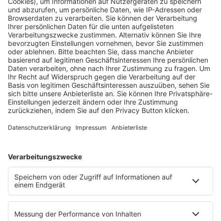
Fachmedien Recht und Wirtschaft
Ein Fachbereich der
dfv Mediengruppe
Mainzer Landstr. 251
60326 Frankfurt am Main
E-Mail:
info@ruw.de
Web:
https://www.ruw.de
AGB
Impressum
Datenschutzerklärung
Genderhinweis
Cookie-Einstellungen