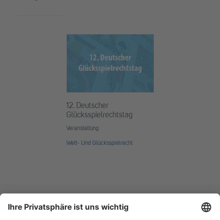
12. Deutscher
Glücksspielrechtstag
Veranstaltung
Wett- Und Glücksspielrecht