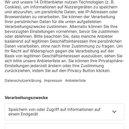
Fachmedien Recht und Wirtschaft
Ein Fachbereich der
dfv Mediengruppe
Mainzer Landstr. 251
60326 Frankfurt am Main
E-Mail:
info@ruw.de
Web:
https://www.ruw.de
AGB
Impressum
Datenschutzerklärung
Genderhinweis
Cookie-Einstellungen