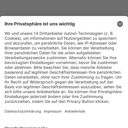
Fachmedien Recht und Wirtschaft
Ein Fachbereich der
dfv Mediengruppe
Mainzer Landstr. 251
60326 Frankfurt am Main
E-Mail:
info@ruw.de
Web:
https://www.ruw.de
AGB