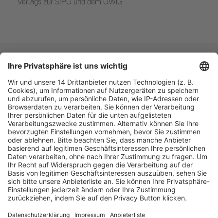
Verlags zur StPO und dem OWiG.
Fachmedien Recht und Wirtschaft
Ein Fachbereich der
dfv Mediengruppe
Mainzer Landstr. 251
60326 Frankfurt am Main
E-Mail:
info@ruw.de
Web:
https://www.ruw.de