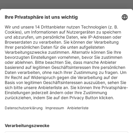
Fachmedien Recht und Wirtschaft
Ein Fachbereich der
dfv Mediengruppe
Mainzer Landstr. 251
60326 Frankfurt am Main
E-Mail:
info@ruw.de
Web:
https://www.ruw.de
AGB
Impressum