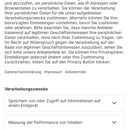
Fachmedien Recht und Wirtschaft
Ein Fachbereich der
dfv Mediengruppe
Mainzer Landstr. 251
60326 Frankfurt am Main
E-Mail:
info@ruw.de
Web:
https://www.ruw.de
AGB
Impressum
Datenschutzerklärung
Genderhinweis
Cookie-Einstellungen