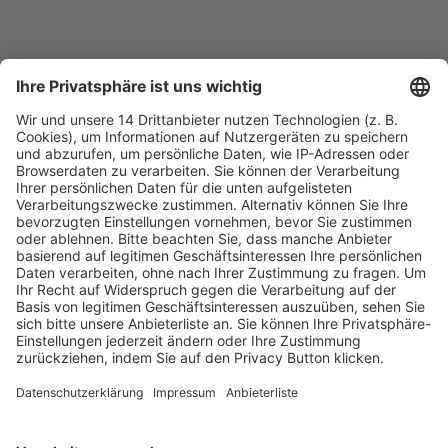
Fachmedien Recht und Wirtschaft
Ein Fachbereich der
dfv Mediengruppe
Mainzer Landstr. 251
60326 Frankfurt am Main
E-Mail:
info@ruw.de
Web:
https://www.ruw.de
AGB