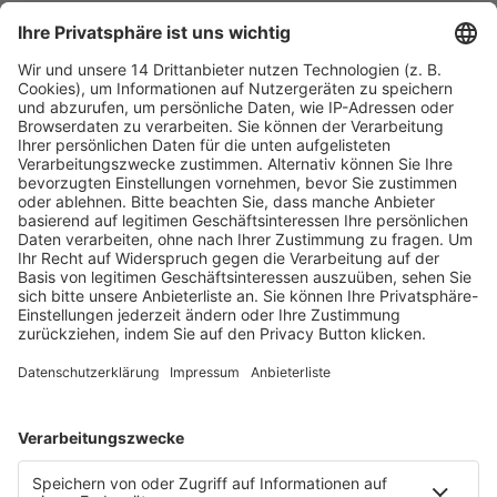
Fachmedien Recht und Wirtschaft
Ein Fachbereich der
dfv Mediengruppe
Mainzer Landstr. 251
60326 Frankfurt am Main
E-Mail:
info@ruw.de
Web:
https://www.ruw.de
AGB
Impressum
Datenschutzerklärung