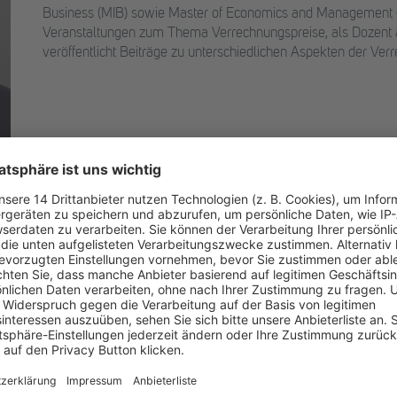
Business (MIB) sowie Master of Economics and Management 
Veranstaltungen zum Thema Verrechnungspreise, als Dozent 
veröffentlicht Beiträge zu unterschiedlichen Aspekten der Ver