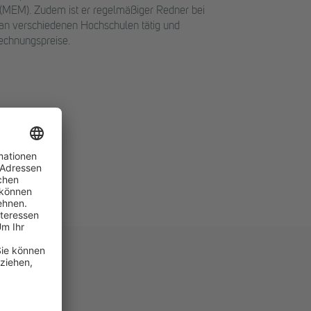
(MEM). Zudem ist er regelmäßiger Redner bei
an verschiedenen Hochschulen tätig und
rechnungspreise.