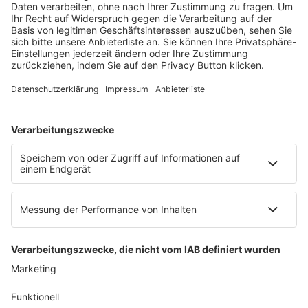
dfv Mediengruppe
Mainzer Landstr. 251
60326 Frankfurt am Main
E-Mail:
info@ruw.de
Web:
https://www.ruw.de
AGB
Impressum
Datenschutzerklärung
Genderhinweis
Cookie-Einstellungen
zum Seitenanfang