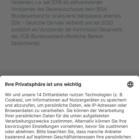
Verbänden, u.a. seit 2018 als stellvertretender
Vorsitzender des Steuerausschusses beim BSW
(Bundesverband für strukturierte Wertpapiere, ehemals
DDV – Deutscher Derivate Verband) und seit 2020
zusätzlich als Vorsitzender der Kommission Steuerrecht
des VÖB (Bundesverband öffentlicher Banken
Deutschlands).
Fachmedien Recht und Wirtschaft
Ein Fachbereich der