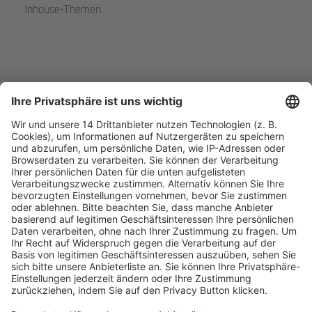
Inhouse-Themen.
Fachmedien Recht und Wirtschaft
Ein Fachbereich der
dfv Mediengruppe
Mainzer Landstr. 251
60326 Frankfurt am Main
E-Mail:
info@ruw.de
Web:
https://www.ruw.de