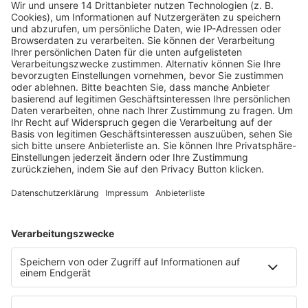
Fachmedien Recht und Wirtschaft
Ein Fachbereich der
dfv Mediengruppe
Mainzer Landstr. 251
60326 Frankfurt am Main
E-Mail:
info@ruw.de
Web:
https://www.ruw.de
AGB
Impressum
Datenschutzerklärung
Genderhinweis
Cookie-Einstellungen