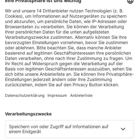
Fachmedien Recht und Wirtschaft
Ein Fachbereich der
dfv Mediengruppe
Mainzer Landstr. 251
60326 Frankfurt am Main
E-Mail:
info@ruw.de
Web:
https://www.ruw.de
AGB
Impressum
Datenschutzerklärung
Genderhinweis