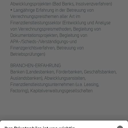
Abwicklungsprojekten (Bad Banks, Insolvenzverfahren)
• Langjährige Erfahrung in der Betreuung von
Verrechnungspreisthemen aller Art im
Finanzdienstleistungssektor (Entwicklung und Analyse
von Verrechnungspreismethoden, Begleitung von
Dokumentationsprojekten, Begleitung von
APA-/Schieds-/Verständigungs-und
Finanzgerichtsverfahren, Betreuung von
Betriebsprüfungen)
BRANCHEN-ERFAHRUNG
Banken (Landesbanken, Förderbanken, Geschäftsbanken,
Auslandsbanken), Abwicklungsanstalten,
Finanzdienstleistungsunternehmen (u.a. Leasing,
Factoring), Kapitalverwaltungsgesellschaften