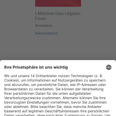
1. Münchner Data-Litigation
Forum
Veranstaltung
Datenschutzrecht
Fachmedien Recht und Wirtschaft
Ein Fachbereich der
dfv Mediengruppe