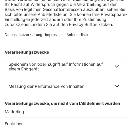
Mainzer Landstr. 251
60326 Frankfurt am Main
E-Mail:
info@ruw.de
Web:
https://www.ruw.de
AGB
Impressum
Datenschutzerklärung
Genderhinweis
Cookie-Einstellungen
zum Seitenanfang