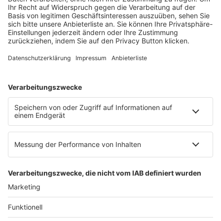
Mainzer Landstr. 251
60326 Frankfurt am Main
E-Mail:
info@ruw.de
Web:
https://www.ruw.de
AGB
Impressum
Datenschutzerklärung
Genderhinweis
Cookie-Einstellungen
zum Seitenanfang