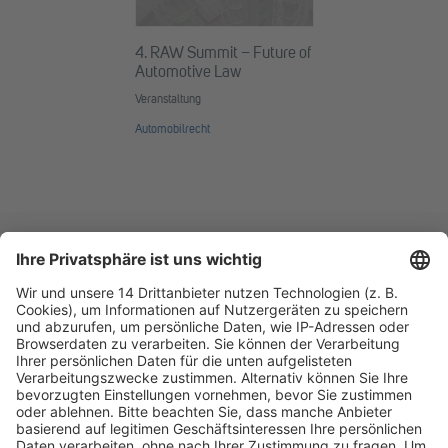
4. RAW Summit – Future of
Automotive Law
Veranstaltung
Automobilrecht
Fachmedien Recht und Wirtschaft
Ein Fachbereich der
dfv Mediengruppe