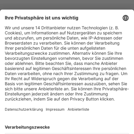
Fachmedien Recht und Wirtschaft
Ein Fachbereich der
dfv Mediengruppe
Mainzer Landstr. 251
60326 Frankfurt am Main
E-Mail:
info@ruw.de
Web:
https://www.ruw.de
AGB
Impressum