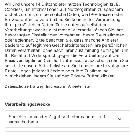
Fachmedien Recht und Wirtschaft
Ein Fachbereich der
dfv Mediengruppe
Mainzer Landstr. 251
60326 Frankfurt am Main
E-Mail:
info@ruw.de
Web:
https://www.ruw.de
AGB
Impressum
Datenschutzerklärung
Genderhinweis
Cookie-Einstellungen