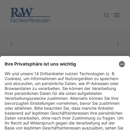
Veranstaltungen
Partner werden
Newsletter
Archiv
Fachmedien Recht und Wirtschaft
Ein Fachbereich der
dfv Mediengruppe
Mainzer Landstr. 251
60326 Frankfurt am Main
E-Mail:
info@ruw.de