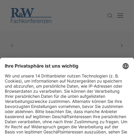
Veranstaltungen
Partner werden
Newsletter
Archiv
Fachmedien Recht und Wirtschaft
Ein Fachbereich der
dfv Mediengruppe
Mainzer Landstr. 251
60326 Frankfurt am Main
E-Mail:
info@ruw.de