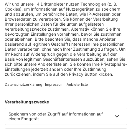
Fachmedien Recht und Wirtschaft
Ein Fachbereich der
dfv Mediengruppe
Mainzer Landstr. 251
60326 Frankfurt am Main
E-Mail:
info@ruw.de
Web:
https://www.ruw.de
AGB
Impressum
Datenschutzerklärung
Genderhinweis
Cookie-Einstellungen