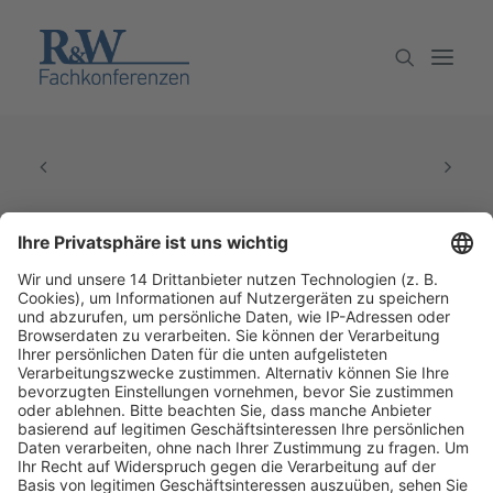
Veranstaltungen
Partner werden
Newsletter
Archiv
Fachmedien Recht und Wirtschaft
Ein Fachbereich der
dfv Mediengruppe
Mainzer Landstr. 251
60326 Frankfurt am Main
E-Mail:
info@ruw.de