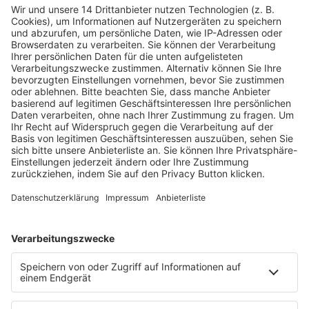
Fachmedien Recht und Wirtschaft
Ein Fachbereich der
dfv Mediengruppe
Mainzer Landstr. 251
60326 Frankfurt am Main
E-Mail:
info@ruw.de
Web:
https://www.ruw.de
AGB
Impressum
Datenschutzerklärung
Genderhinweis
Cookie-Einstellungen