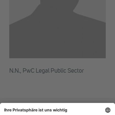
N.N., PwC Legal Public Sector