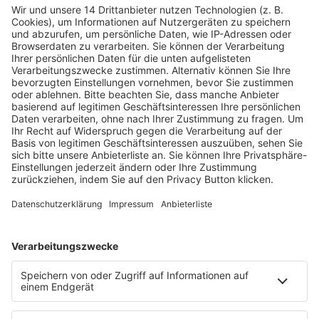
Fachmedien Recht und Wirtschaft
Ein Fachbereich der
dfv Mediengruppe
Mainzer Landstr. 251
60326 Frankfurt am Main
E-Mail:
info@ruw.de
Web:
https://www.ruw.de
AGB
Impressum
Datenschutzerklärung
Genderhinweis
Cookie-Einstellungen