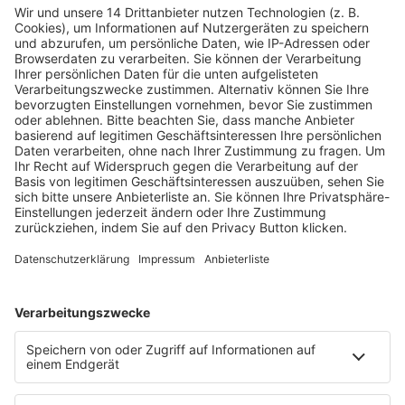
Fachmedien Recht und Wirtschaft
Ein Fachbereich der
dfv Mediengruppe
Mainzer Landstr. 251
60326 Frankfurt am Main
E-Mail:
info@ruw.de
Web:
https://www.ruw.de
AGB
Impressum
Datenschutzerklärung
Genderhinweis
Cookie-Einstellungen