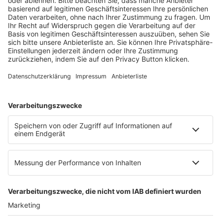
Ein Fachbereich der
dfv Mediengruppe
Mainzer Landstr. 251
60326 Frankfurt am Main
E-Mail:
info@ruw.de
Web:
https://www.ruw.de
AGB
Impressum
Datenschutzerklärung
Genderhinweis
Cookie-Einstellungen