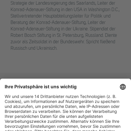
Strategie der Landesregierung des Saarlands, Leiter der
Konrad-Adenauer-Stiftung in den USA in Washington D.C.,
Stellvertretender Hauptabteilungsleiter für Politik und
Beratung der Konrad-Adenauer-Stiftung, Leiter der
Konrad-Adenauer-Stiftung in der Ukraine. Stipendiat der
Robert Bosch Stiftung in St. Petersburg, Russland. Diente
zuvor als Zeitsoldat in der Bundeswehr. Spricht fließend
Russisch und Ukrainisch.
Fachmedien Recht und Wirtschaft