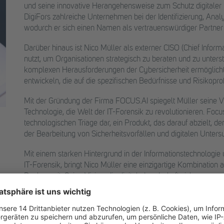
und seine innovative Herangehensweise zum Schutz digitaler I
DigiFors zahlreiche Unternehmen bei der Identifizierung, Ana
wodurch er sich einen Namen als vertrauenswürdiger Partner 
Darüber hinaus ist Nico Müller als externer CISO (Chief Informat
nutzt, um Organisationen strategisch zu beraten und zu unterst
komplexen Herausforderungen der Cybersicherheit ermöglicht 
entwickeln, die auf die spezifischen Bedürfnisse und Risikoprof
Mit der Gründung der Firma FOCUS.AI spiegelt Müller seine V
Technologie, die Welt der IT-Forensik zu revolutionieren. Focu
technologischen Triage dar, ein Produkt, das darauf abzielt, d
der Bearbeitung von Sicherheitsvorfällen und digitalen Unter
Mit einem starken Hintergrund in der Informationstechnologie u
IT-Forensik, bringt Nico Müller eine einzigartige Kombinati
Denken mit. Seine Vision, die digitale Landschaft sicherer zu
Cyberresilienz machen ihn zu einer Schlüsselfigur in der Cyb