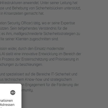
nfrastrukturen anwendet. Unter seiner Leitung hat
lyse und Behebung von Sicherheitslücken unterstützt,
in Krisenzeiten gemacht hat.
ion Security Officer) tätig, wo er seine Expertise
ützen. Sein tiefgehendes Verständnis für die
es ihm, maßgeschneiderte Sicherheitsstrategien zu
ile seiner Klienten zugeschnitten sind.
ision wider, durch den Einsatz modernster
s.AI stellt eine innovative Entwicklung im Bereich der
en Prozess der Ersteinschätzung und Priorisierung in
suchungen zu beschleunigen.
nd spezialisiert auf die Bereiche IT-Sicherheit und
on aus technischem Know-how und strategischem
 machen, und sein Engagement für die Förderung der
ersecurity-Community.