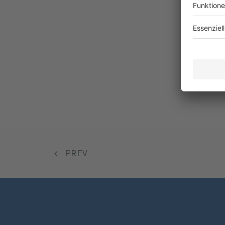
3. Fach
Veranstalt
Telekommu
Technikrec
PREV