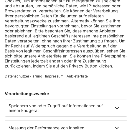
Fachmedien Recht und Wirtschaft
Ein Fachbereich der
dfv Mediengruppe
Mainzer Landstr. 251
60326 Frankfurt am Main
E-Mail:
info@ruw.de
Web:
https://www.ruw.de
AGB
Impressum
Datenschutzerklärung
Genderhinweis
Cookie-Einstellungen