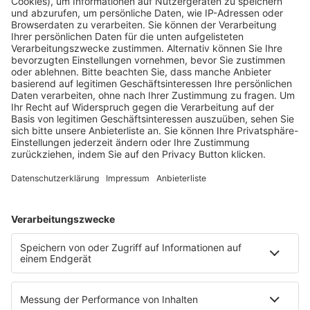
Fachmedien Recht und Wirtschaft
Ein Fachbereich der
dfv Mediengruppe
Mainzer Landstr. 251
60326 Frankfurt am Main
E-Mail:
info@ruw.de
Web:
https://www.ruw.de
AGB
Impressum
Datenschutzerklärung
Genderhinweis
Cookie-Einstellungen