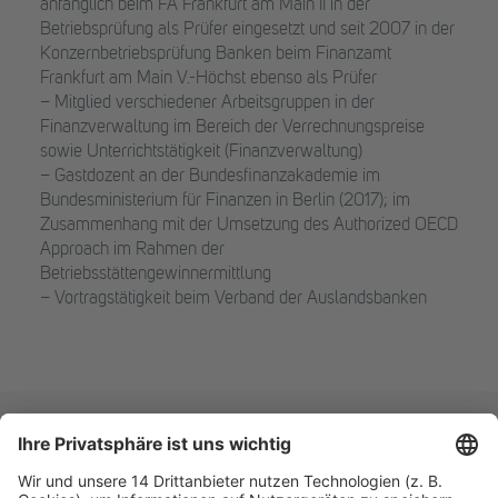
anfänglich beim FA Frankfurt am Main II in der
Betriebsprüfung als Prüfer eingesetzt und seit 2007 in der
Konzernbetriebsprüfung Banken beim Finanzamt
Frankfurt am Main V.-Höchst ebenso als Prüfer
– Mitglied verschiedener Arbeitsgruppen in der
Finanzverwaltung im Bereich der Verrechnungspreise
sowie Unterrichtstätigkeit (Finanzverwaltung)
– Gastdozent an der Bundesfinanzakademie im
Bundesministerium für Finanzen in Berlin (2017); im
Zusammenhang mit der Umsetzung des Authorized OECD
Approach im Rahmen der
Betriebsstättengewinnermittlung
– Vortragstätigkeit beim Verband der Auslandsbanken