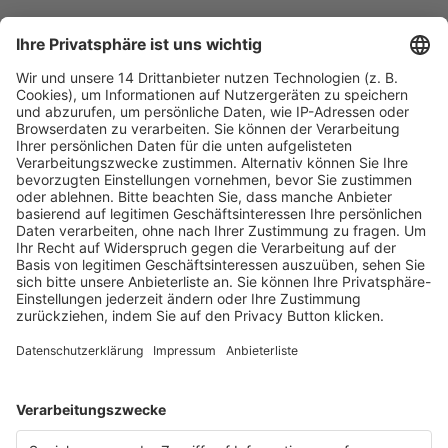
Fachmedien Recht und Wirtschaft
Ein Fachbereich der
dfv Mediengruppe
Mainzer Landstr. 251
60326 Frankfurt am Main
E-Mail:
info@ruw.de
Web:
https://www.ruw.de
AGB
Impressum
Datenschutzerklärung