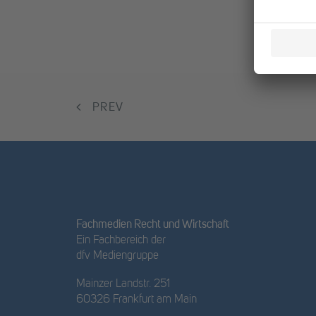
PREV
Fachmedien Recht und Wirtschaft
Ein Fachbereich der
dfv Mediengruppe
Mainzer Landstr. 251
60326 Frankfurt am Main