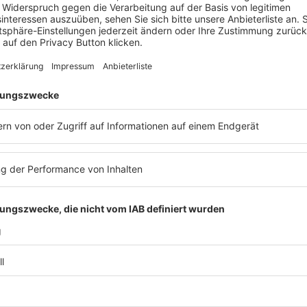
CYBER//RESILIENT – Cyber-Security
Anforderungen in der Produkt
Compliance
Veranstaltung
Datenschutzrecht
,
Compliance & ESG
,
IT-Recht