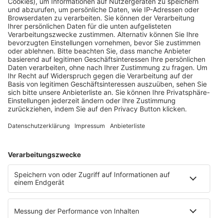
Fachmedien Recht und Wirtschaft
Ein Fachbereich der
dfv Mediengruppe
Mainzer Landstr. 251
60326 Frankfurt am Main
E-Mail:
info@ruw.de
Web:
https://www.ruw.de
AGB
Impressum
Datenschutzerklärung
Genderhinweis
Cookie-Einstellungen