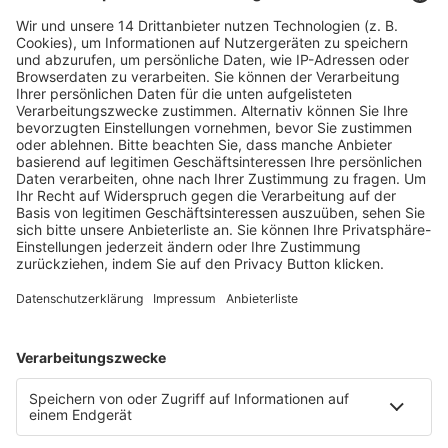
Fachmedien Recht und Wirtschaft
Ein Fachbereich der
dfv Mediengruppe
Mainzer Landstr. 251
60326 Frankfurt am Main
E-Mail:
info@ruw.de
Web:
https://www.ruw.de
AGB
Impressum
Datenschutzerklärung
Genderhinweis
Cookie-Einstellungen