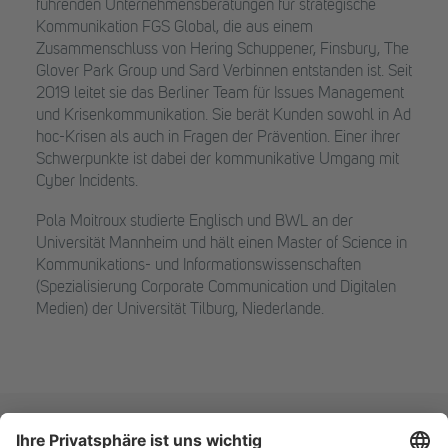
führenden Unternehmensberatungen für strategische
Kommunikation FGS Global, die aus einem
Zusammenschluss von Hering Schuppener, Finsbury, The
Glover Park Group und Sard Verbinnen entstanden ist. Seit
2019 leitet sie das Berliner Team für Issues Management
und Krisenkommunikation. Sie berät Kunden sowohl in Ad
hoc-Krisen als auch in Fragen der Prävention. Einer ihrer
Schwerpunkte ist dabei der kommunikative Umgang mit
Cyber Incidents.
Pola Moitroux studierte Englisch und BWL an der
Universität Mannheim und hält einen Master of Science in
Kommunikations- und Informationswissenschaften
(Spezialisierung Corporate Communication und Digitalen
Medien) der Universität Tilburg, Niederlande.