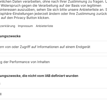
23. @kit-Kongress – 13. Forum
„Kommunikation & Recht“
Veranstaltung
Technikrecht
,
Urheberrecht
,
Archiv
,
Medien- & Presserecht
,
Telekommunikationsrecht
,
IT-Recht