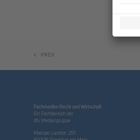
PREV
Fachmedien Recht und Wirtschaft
Ein Fachbereich der
dfv Mediengruppe
Mainzer Landstr. 251