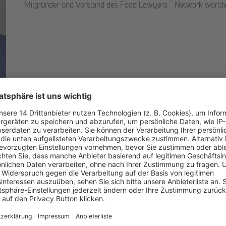
Mitgründer und Vorstand des Food Lawyers´ Network worldw